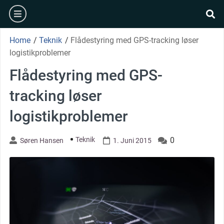
Skip
burger
to
se
content
Home
/
Teknik
/
Flådestyring med GPS-tracking løser
logistikproblemer
Flådestyring med GPS-
tracking løser
logistikproblemer
Teknik
0
Søren Hansen
1. Juni 2015