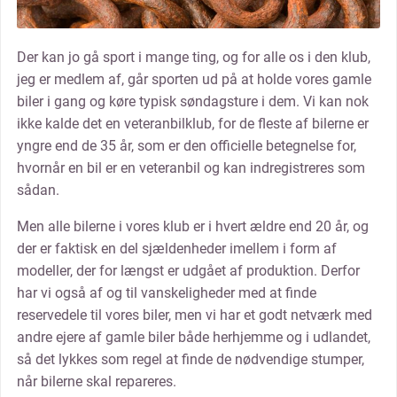
Der kan jo gå sport i mange ting, og for alle os i den klub,
jeg er medlem af, går sporten ud på at holde vores gamle
biler i gang og køre typisk søndagsture i dem. Vi kan nok
ikke kalde det en veteranbilklub, for de fleste af bilerne er
yngre end de 35 år, som er den officielle betegnelse for,
hvornår en bil er en veteranbil og kan indregistreres som
sådan.
Men alle bilerne i vores klub er i hvert ældre end 20 år, og
der er faktisk en del sjældenheder imellem i form af
modeller, der for længst er udgået af produktion. Derfor
har vi også af og til vanskeligheder med at finde
reservedele til vores biler, men vi har et godt netværk med
andre ejere af gamle biler både herhjemme og i udlandet,
så det lykkes som regel at finde de nødvendige stumper,
når bilerne skal repareres.