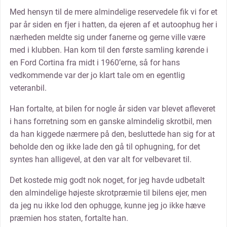
Med hensyn til de mere almindelige reservedele fik vi for et
par år siden en fjer i hatten, da ejeren af et autoophug her i
nærheden meldte sig under fanerne og gerne ville være
med i klubben. Han kom til den første samling kørende i
en Ford Cortina fra midt i 1960’erne, så for hans
vedkommende var der jo klart tale om en egentlig
veteranbil.
Han fortalte, at bilen for nogle år siden var blevet afleveret
i hans forretning som en ganske almindelig skrotbil, men
da han kiggede nærmere på den, besluttede han sig for at
beholde den og ikke lade den gå til ophugning, for det
syntes han alligevel, at den var alt for velbevaret til.
Det kostede mig godt nok noget, for jeg havde udbetalt
den almindelige højeste skrotpræmie til bilens ejer, men
da jeg nu ikke lod den ophugge, kunne jeg jo ikke hæve
præmien hos staten, fortalte han.