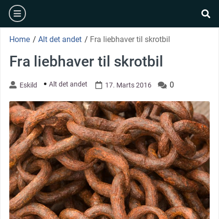
Skip
burger
to
se
content
Home
/
Alt det andet
/
Fra liebhaver til skrotbil
Fra liebhaver til skrotbil
Alt det andet
0
Eskild
17. Marts 2016