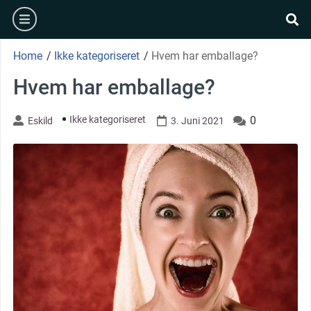
Skip
burger
to
se
content
Home
/
Ikke kategoriseret
/
Hvem har emballage?
Hvem har emballage?
Ikke kategoriseret
0
Eskild
3. Juni 2021