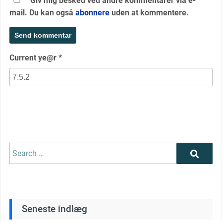
Giv mig besked ved andre kommentarer via e-
mail. Du kan også
abonnere
uden at kommentere.
Current ye@r
*
Search
Search
for:
Seneste indlæg