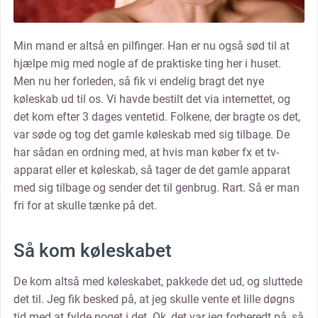
Min mand er altså en pilfinger. Han er nu også sød til at
hjælpe mig med nogle af de praktiske ting her i huset.
Men nu her forleden, så fik vi endelig bragt det nye
køleskab ud til os. Vi havde bestilt det via internettet, og
det kom efter 3 dages ventetid. Folkene, der bragte os det,
var søde og tog det gamle køleskab med sig tilbage. De
har sådan en ordning med, at hvis man køber fx et tv-
apparat eller et køleskab, så tager de det gamle apparat
med sig tilbage og sender det til genbrug. Rart. Så er man
fri for at skulle tænke på det.
Så kom køleskabet
De kom altså med køleskabet, pakkede det ud, og sluttede
det til. Jeg fik besked på, at jeg skulle vente et lille døgns
tid med at fylde noget i det. Ok, det var jeg forberedt på, så