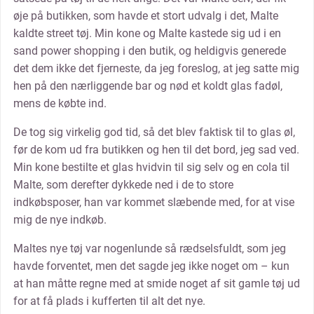
øje på butikken, som havde et stort udvalg i det, Malte
kaldte street tøj. Min kone og Malte kastede sig ud i en
sand power shopping i den butik, og heldigvis generede
det dem ikke det fjerneste, da jeg foreslog, at jeg satte mig
hen på den nærliggende bar og nød et koldt glas fadøl,
mens de købte ind.
De tog sig virkelig god tid, så det blev faktisk til to glas øl,
før de kom ud fra butikken og hen til det bord, jeg sad ved.
Min kone bestilte et glas hvidvin til sig selv og en cola til
Malte, som derefter dykkede ned i de to store
indkøbsposer, han var kommet slæbende med, for at vise
mig de nye indkøb.
Maltes nye tøj var nogenlunde så rædselsfuldt, som jeg
havde forventet, men det sagde jeg ikke noget om – kun
at han måtte regne med at smide noget af sit gamle tøj ud
for at få plads i kufferten til alt det nye.