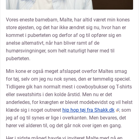
Vores eneste barnebarn, Malte, har altid været min kones
store øjesten, og det har ikke ændret sig nu, hvor han er
kommet i puberteten og derfor af og til opfører sig en
anelse alternativt, når han bliver ramt af de
humørsvingninger, som helt naturligt hører med til
puberteten.
Min kone er også meget afslappet overfor Maltes smag
for tøj, selv om jeg nu nok synes, den er temmelig speciel.
Tidligere gik han normalt mest i cowboybukser og T-shirts
eller sweatshirts i den kolde årstid. Men nu er det
anderledes, for knægten er blevet modebevidst og vil helst
klæde sig i noget outreret
hip hop tøj fra Shakk.dk
, som
jeg af og til synes er lige i overkanten. Men bevares, det
hører vel alderen til, og det går nok over igen en gang.
Her i sidste måned havde vi inviteret Malte med på en