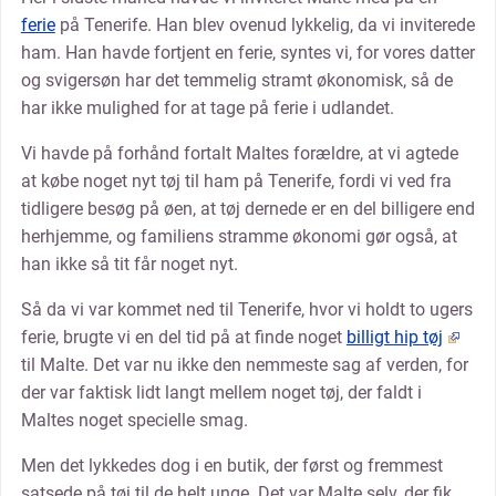
ferie
på Tenerife. Han blev ovenud lykkelig, da vi inviterede
ham. Han havde fortjent en ferie, syntes vi, for vores datter
og svigersøn har det temmelig stramt økonomisk, så de
har ikke mulighed for at tage på ferie i udlandet.
Vi havde på forhånd fortalt Maltes forældre, at vi agtede
at købe noget nyt tøj til ham på Tenerife, fordi vi ved fra
tidligere besøg på øen, at tøj dernede er en del billigere end
herhjemme, og familiens stramme økonomi gør også, at
han ikke så tit får noget nyt.
Så da vi var kommet ned til Tenerife, hvor vi holdt to ugers
ferie, brugte vi en del tid på at finde noget
billigt hip tøj
til Malte. Det var nu ikke den nemmeste sag af verden, for
der var faktisk lidt langt mellem noget tøj, der faldt i
Maltes noget specielle smag.
Men det lykkedes dog i en butik, der først og fremmest
satsede på tøj til de helt unge. Det var Malte selv, der fik